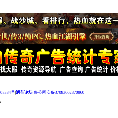
08334号
|
润芒论坛
鲁公网安备37083002370860
 .