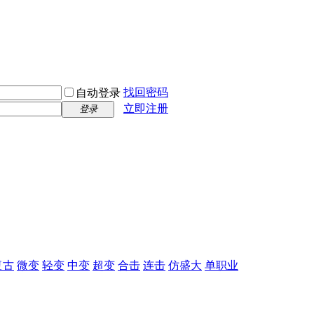
找回密码
自动登录
立即注册
登录
复古
微变
轻变
中变
超变
合击
连击
仿盛大
单职业