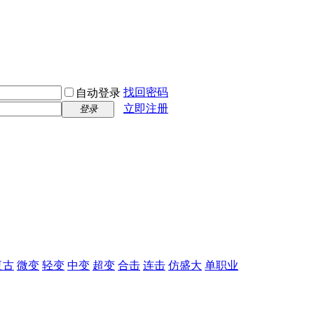
找回密码
自动登录
立即注册
登录
复古
微变
轻变
中变
超变
合击
连击
仿盛大
单职业