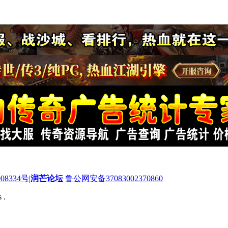
08334号
|
润芒论坛
鲁公网安备37083002370860
 .