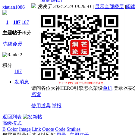
发表于 2024-3-29 19:26:41
|
显示全部楼层
|
阅
xiatian1086
1
187
187
主题
帖子
积分
中级会员
积分
187
发消息
请问各位大神HERO引擎怎么架设
单机
登录器要
回复
使用道具
举报
返回列表
高级模式
B
Color
Image
Link
Quote
Code
Smilies
您需要登录后才可以回帖
登录
|
立即注册