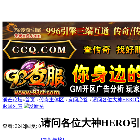
润芒论坛
»
首页
›
传奇主体区
›
有问必答
›
请问各位大神HERO
返回列表
请问各位大神HERO
查看:
3242
|
回复:
0
[复制链接]