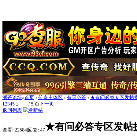
润芒论坛
»
首页
›
传奇主体区
›
有问必答
›
★有问必答专区发帖
1
2
3
4
5
/ 5 页
下一页
返回列表
★有问必答专区发帖
查看:
22584
|
回复:
47