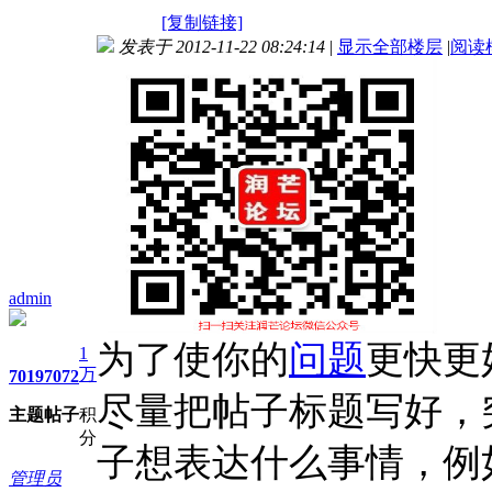
[复制链接]
发表于 2012-11-22 08:24:14
|
显示全部楼层
|
阅读
admin
为了使你的
问题
更快更
1
万
7019
7072
尽量把帖子标题写好，
主题
帖子
积
分
子想表达什么事情，例
管理员