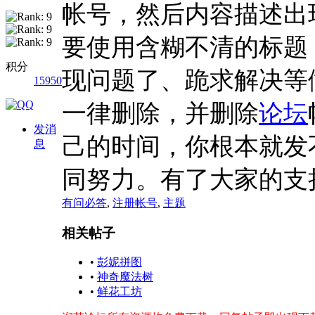
帐号，然后内容描述出
要使用含糊不清的标题
积分
现问题了、跪求解决等
15950
一律删除，并删除
论坛
发消
己的时间，你根本就发
息
同努力。有了大家的支
有问必答
,
注册帐号
,
主题
相关帖子
•
彭妮拼图
•
神奇魔法树
•
鲜花工坊