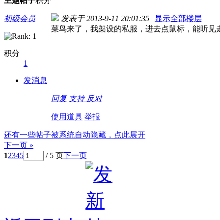
主题
帖子
积分
初级会员
发表于 2013-9-11 20:01:35
|
显示全部楼层
菜鸟来了，我架设的私服，进去点鼠标，能听见
积分
1
发消息
回复
支持
反对
使用道具
举报
还有一些帖子被系统自动隐藏，点此展开
下一页 »
1
2
3
4
5
/ 5 页
下一页