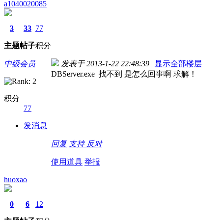
a1040020085
3
33
77
主题
帖子
积分
中级会员
发表于 2013-1-22 22:48:39
|
显示全部楼层
DBServer.exe 找不到 是怎么回事啊 求解！
积分
77
发消息
回复
支持
反对
使用道具
举报
huoxao
0
6
12