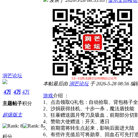
发表于 2026-5-28 08:55:03
|
显示全部楼层
润芒论坛
本帖最后由
润芒
论坛
于 2026-5-28 08:56 编
4万
4万
4万
游戏
介绍 ：
1、点击领取Q礼包：自动拾取、背包格子
主题
帖子
积分
2、沙捐获得挂机、十步一杀，魔法盾技能
超级版主
3、狂暴赠送圆月弯刀及吸血，前期部分切
4、赞助大使赠送：开天、逐日
5、前期需将转生点起来，影响后面进大陆
6、有些许充值后可将勋章、回血石可先打
积分