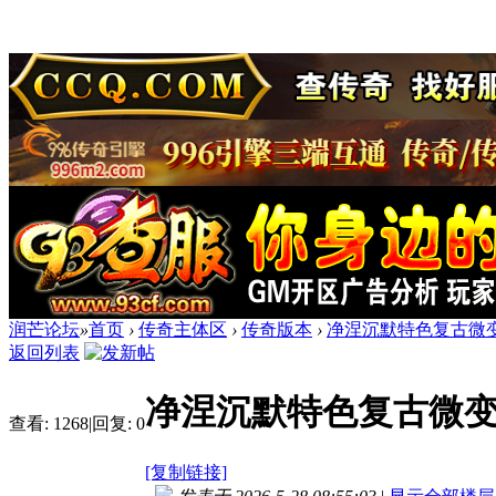
润芒论坛
»
首页
›
传奇主体区
›
传奇版本
›
净涅沉默特色复古微变
返回列表
净涅沉默特色复古微变
查看:
1268
|
回复:
0
[复制链接]