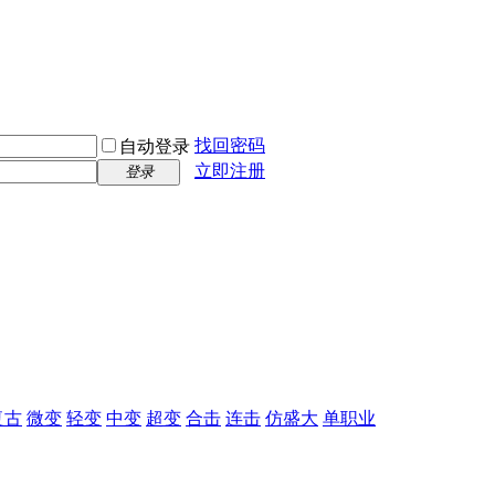
找回密码
自动登录
立即注册
登录
复古
微变
轻变
中变
超变
合击
连击
仿盛大
单职业