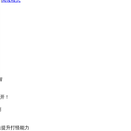
|
阅读模式
辑
全开！
割
造提升打怪能力