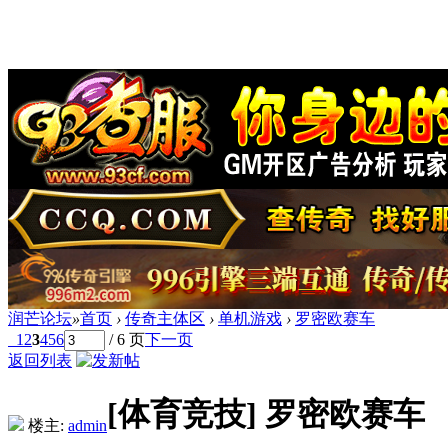
润芒论坛
»
首页
›
传奇主体区
›
单机游戏
›
罗密欧赛车
1
2
3
4
5
6
/ 6 页
下一页
返回列表
[体育竞技]
罗密欧赛车
楼主:
admin