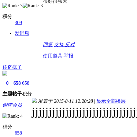
很好很强大
积分
309
发消息
回复
支持
反对
使用道具
举报
传奇疯子
0
658
658
主题
帖子
积分
发表于 2015-8-11 12:20:28
|
显示全部楼层
铜牌会员
jjjjjjjjjjjjjjjjjjjjjjjjjjjjjjj
积分
658