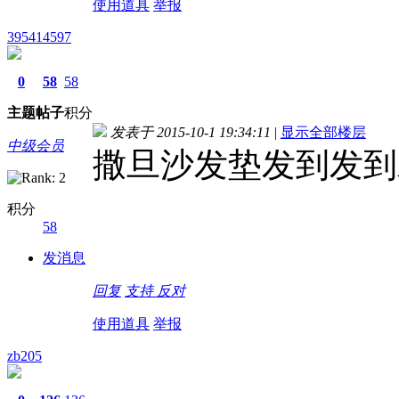
使用道具
举报
395414597
0
58
58
主题
帖子
积分
发表于 2015-10-1 19:34:11
|
显示全部楼层
中级会员
撒旦沙发垫发到发到
积分
58
发消息
回复
支持
反对
使用道具
举报
zb205