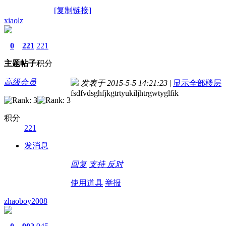
[复制链接]
xiaolz
0
221
221
主题
帖子
积分
高级会员
发表于 2015-5-5 14:21:23
|
显示全部楼层
fsdfvdsghfjkgtrtyukiljhtrgwtyglfik
积分
221
发消息
回复
支持
反对
使用道具
举报
zhaoboy2008