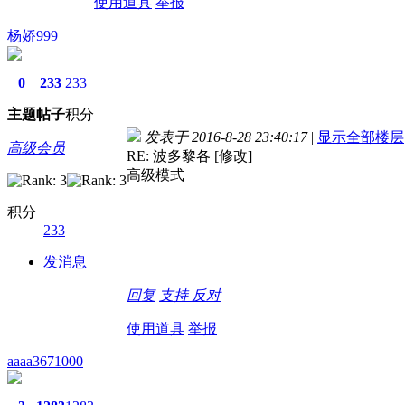
使用道具
举报
杨娇999
0
233
233
主题
帖子
积分
发表于 2016-8-28 23:40:17
|
显示全部楼层
高级会员
RE: 波多黎各 [修改]
高级模式
积分
233
发消息
回复
支持
反对
使用道具
举报
aaaa3671000