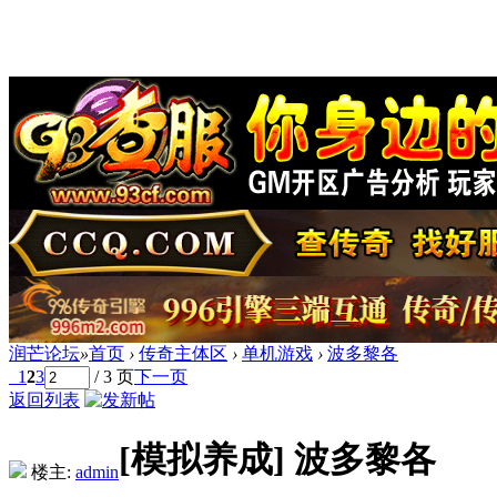
润芒论坛
»
首页
›
传奇主体区
›
单机游戏
›
波多黎各
1
2
3
/ 3 页
下一页
返回列表
[模拟养成]
波多黎各
楼主:
admin