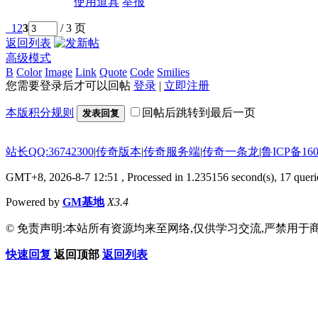
使用道具
举报
1
2
3
/ 3 页
返回列表
高级模式
B
Color
Image
Link
Quote
Code
Smilies
您需要登录后才可以回帖
登录
|
立即注册
本版积分规则
回帖后跳转到最后一页
发表回复
站长QQ:36742300
|
传奇版本
|
传奇服务端
|
传奇一条龙
|
鲁ICP备160
GMT+8, 2026-8-7 12:51
, Processed in 1.235156 second(s), 17 querie
Powered by
GM基地
X3.4
© 免责声明:本站所有资源均来至网络,仅供学习交流,严禁用于商
快速回复
返回顶部
返回列表