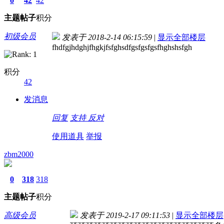
0
42
42
主题
帖子
积分
初级会员
发表于 2018-2-14 06:15:59
|
显示全部楼层
fhdfgjhdghjfhgkjfsfghsdfgsfgsfgsfhghshsfgh
积分
42
发消息
回复
支持
反对
使用道具
举报
zbm2000
0
318
318
主题
帖子
积分
高级会员
发表于 2019-2-17 09:11:53
|
显示全部楼层