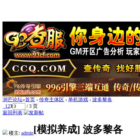
润芒论坛
»
首页
›
传奇主体区
›
单机游戏
›
波多黎各
1
2
3
/ 3 页
返回列表
[模拟养成]
波多黎各
楼主:
admin