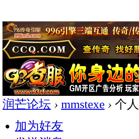
润芒论坛
›
mmstexe
›
个人
加为好友