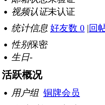
视频认证
未认证
统计信息
好友数 0
|
回帖
性别
保密
生日
-
活跃概况
用户组
铜牌会员