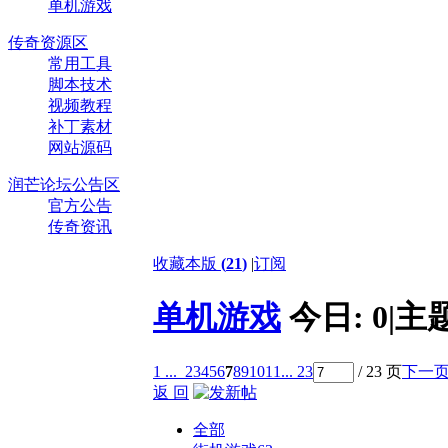
单机游戏
传奇资源区
常用工具
脚本技术
视频教程
补丁素材
网站源码
润芒论坛公告区
官方公告
传奇资讯
收藏本版
(
21
)
|
订阅
单机游戏
今日:
0
|
主
1 ...
2
3
4
5
6
7
8
9
10
11
... 23
/ 23 页
下一
返 回
全部