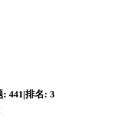
题:
441
|
排名:
3
页