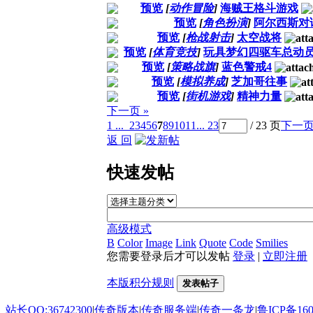
预览
[
动作冒险
]
海贼王格斗游戏
预览
[
角色扮演
]
阿尔西斯对
预览
[
枪战射击
]
太空战将
预览
[
体育竞技
]
玩具梦幻四驱车总动
预览
[
策略战旗
]
蓝色警戒4
预览
[
模拟养成
]
芝加哥往事
预览
[
街机游戏
]
精神力量
下一页 »
1 ...
2
3
4
5
6
7
8
9
10
11
... 23
/ 23 页
下一
返 回
快速发帖
高级模式
B
Color
Image
Link
Quote
Code
Smilies
您需要登录后才可以发帖
登录
|
立即注册
本版积分规则
发表帖子
站长QQ:36742300
|
传奇版本
|
传奇服务端
|
传奇一条龙
|
鲁ICP备160