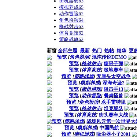
街机游戏
63
模拟养成
65
动作冒险
62
角色扮演
64
枪战射击
63
体育竞技
62
策略战旗
62
新窗
全部主题
最新
热门
热帖
精华
更
预览
[
角色扮演
]
混沌传说DEMO
预览
[
枪战射击
]
糖果子弹
预览
[
体育竞技
]
极地赛车
预览
[
策略战旗
]
无厘头太空战争
预览
[
模拟养成
]
深海奇迹2
预览
[
街机游戏
]
阻击手13
预览
[
动作冒险
]
餐桌怪兽
预览
[
角色扮演
]
杀手雷特里
预览
[
枪战射击
]
坦克舰队
预览
[
体育竞技
]
街头赛车大战
预览
[
策略战旗
]
战场风云第一次世界大
预览
[
模拟养成
]
中国民航
预览
[
街机游戏
]
吸尘器小子2001