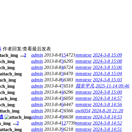
多
作者
回复/查看
最后发表
...
2
admin
2013-8-8
15
4721
mmstexe
2024-3-8 15:09
admin
2013-8-8
3
6295
mmstexe
2024-3-8 15:08
admin
2013-8-8
4
6724
mmstexe
2024-3-8 15:06
admin
2013-8-8
3
6470
mmstexe
2024-3-8 15:04
admin
2013-8-8
6
6383
mmstexe
2024-3-8 15:03
admin
2013-8-4
7
6510
我非平凡
2025-11-14 09:46
admin
2013-8-4
4
6296
mmstexe
2024-3-8 15:00
admin
2013-8-4
3
6050
mmstexe
2024-3-8 14:57
admin
2013-8-4
6
6447
mmstexe
2024-3-8 14:56
admin
2013-8-4
7
6566
qw6054
2024-8-20 21:20
战
admin
2013-8-4
9
6638
mmstexe
2024-3-8 14:53
...
2
admin
2013-8-4
12
7739
mmstexe
2024-3-8 14:52
admin
2013-8-3
9
6218
mmstexe
2024-3-8 14:51