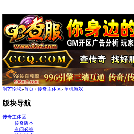
润芒论坛
»
首页
›
传奇主体区
›
单机游戏
版块导航
传奇主体区
传奇版本
有问必答