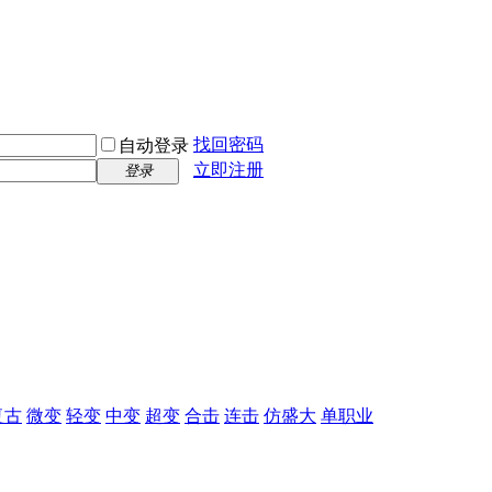
找回密码
自动登录
立即注册
登录
复古
微变
轻变
中变
超变
合击
连击
仿盛大
单职业