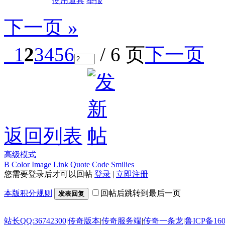
使用道具
举报
下一页 »
1
2
3
4
5
6
/ 6 页
下一页
返回列表
高级模式
B
Color
Image
Link
Quote
Code
Smilies
您需要登录后才可以回帖
登录
|
立即注册
本版积分规则
回帖后跳转到最后一页
发表回复
站长QQ:36742300
|
传奇版本
|
传奇服务端
|
传奇一条龙
|
鲁ICP备160