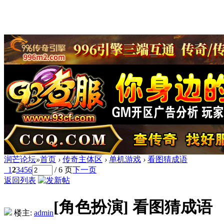
润芒论坛
»
首页
›
传奇主体区
›
单机游戏
›
看图猜成语
1
2
3
4
5
6
/ 6 页
下一页
返回列表
[角色扮演]
看图猜成语
楼主:
admin