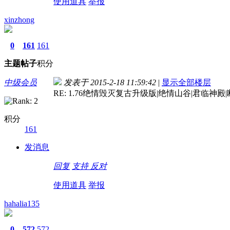
使用道具
举报
xinzhong
0
161
161
主题
帖子
积分
中级会员
发表于 2015-2-18 11:59:42
|
显示全部楼层
RE: 1.76绝情毁灭复古升级版|绝情山谷|君临神殿|
积分
161
发消息
回复
支持
反对
使用道具
举报
hahalia135
0
572
572