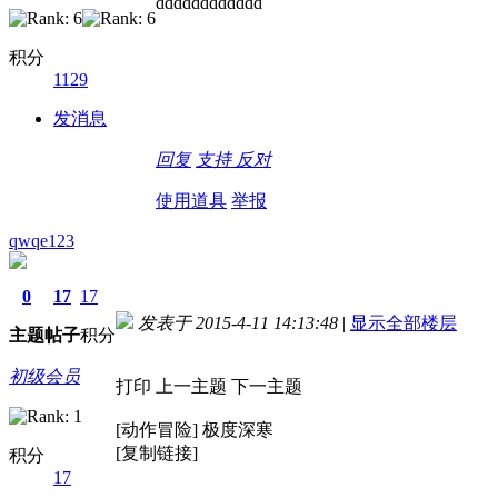
dddddddddddd
积分
1129
发消息
回复
支持
反对
使用道具
举报
qwqe123
0
17
17
发表于 2015-4-11 14:13:48
|
显示全部楼层
主题
帖子
积分
初级会员
打印 上一主题 下一主题
[动作冒险] 极度深寒
[复制链接]
积分
17