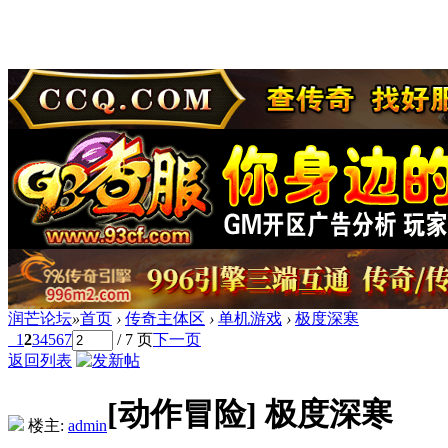
润芒论坛
»
首页
›
传奇主体区
›
单机游戏
›
极度深寒
1
2
3
4
5
6
7
/ 7 页
下一页
返回列表
[动作冒险]
极度深寒
楼主:
admin