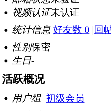
视频认证
未认证
统计信息
好友数 0
|
回帖
性别
保密
生日
-
活跃概况
用户组
初级会员