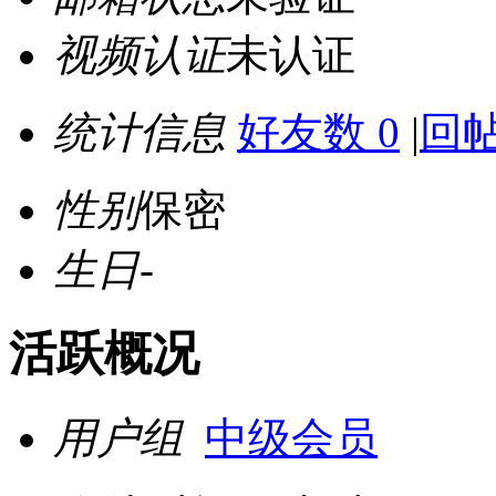
视频认证
未认证
统计信息
好友数 0
|
回帖
性别
保密
生日
-
活跃概况
用户组
中级会员