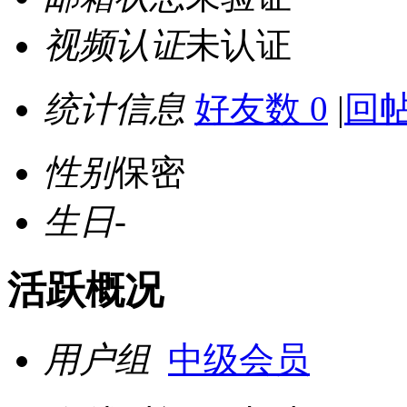
视频认证
未认证
统计信息
好友数 0
|
回帖
性别
保密
生日
-
活跃概况
用户组
中级会员