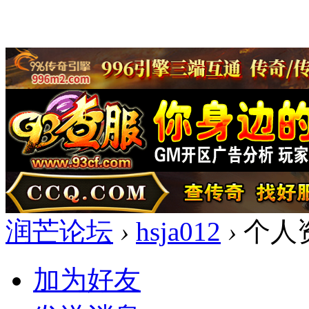
润芒论坛
›
hsja012
›
个人
加为好友