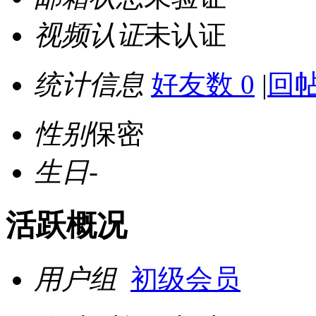
视频认证
未认证
统计信息
好友数 0
|
回帖
性别
保密
生日
-
活跃概况
用户组
初级会员