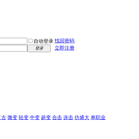
找回密码
自动登录
立即注册
登录
复古
微变
轻变
中变
超变
合击
连击
仿盛大
单职业