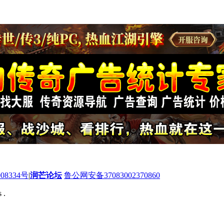
08334号
|
润芒论坛
鲁公网安备37083002370860
 .