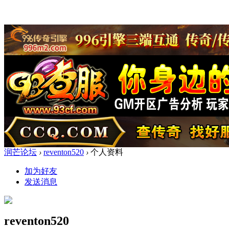
润芒论坛
›
reventon520
›
个人资料
加为好友
发送消息
reventon520