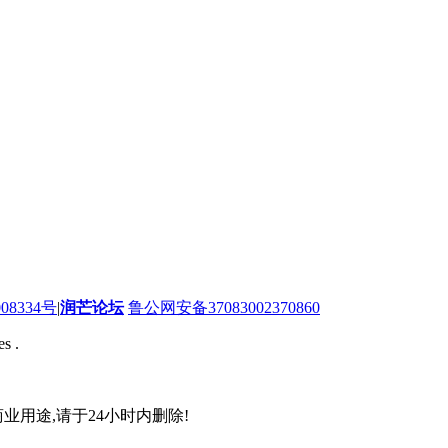
08334号
|
润芒论坛
鲁公网安备37083002370860
s .
业用途,请于24小时内删除!