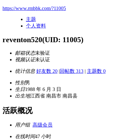
https://www.rmbbk.com/?11005
主题
个人资料
reventon520
(UID: 11005)
邮箱状态
未验证
视频认证
未认证
统计信息
好友数 20
|
回帖数 313
|
主题数 0
性别
男
生日
1988 年 6 月 3 日
出生地
江西省 南昌市 南昌县
活跃概况
用户组
高级会员
在线时间
47 小时