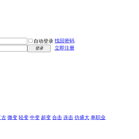
找回密码
自动登录
立即注册
登录
复古
微变
轻变
中变
超变
合击
连击
仿盛大
单职业