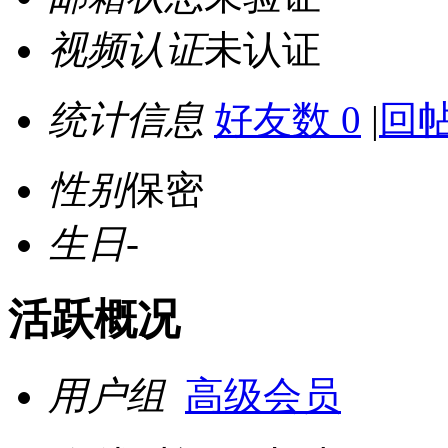
视频认证
未认证
统计信息
好友数 0
|
回帖
性别
保密
生日
-
活跃概况
用户组
高级会员