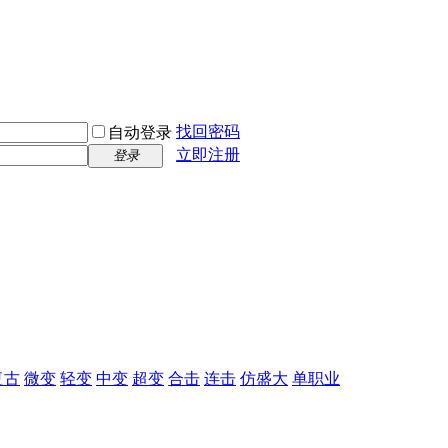
找回密码
自动登录
立即注册
登录
复古
微变
轻变
中变
超变
合击
连击
仿盛大
单职业