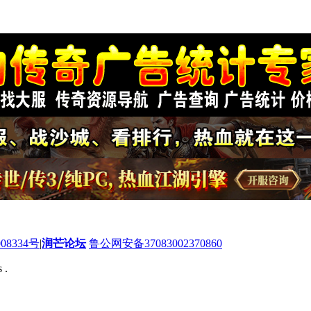
08334号
|
润芒论坛
鲁公网安备37083002370860
 .