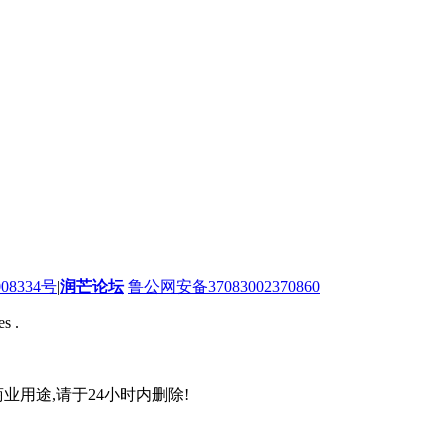
08334号
|
润芒论坛
鲁公网安备37083002370860
s .
业用途,请于24小时内删除!