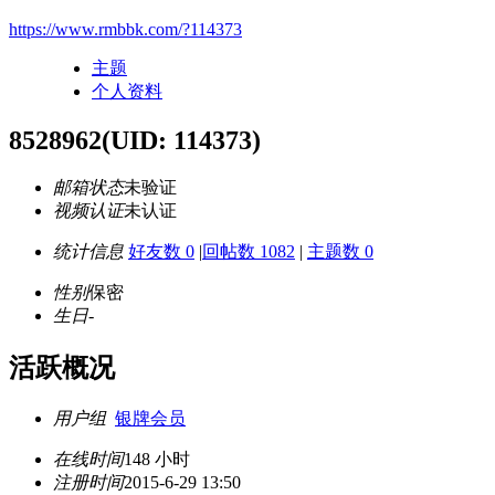
https://www.rmbbk.com/?114373
主题
个人资料
8528962
(UID: 114373)
邮箱状态
未验证
视频认证
未认证
统计信息
好友数 0
|
回帖数 1082
|
主题数 0
性别
保密
生日
-
活跃概况
用户组
银牌会员
在线时间
148 小时
注册时间
2015-6-29 13:50