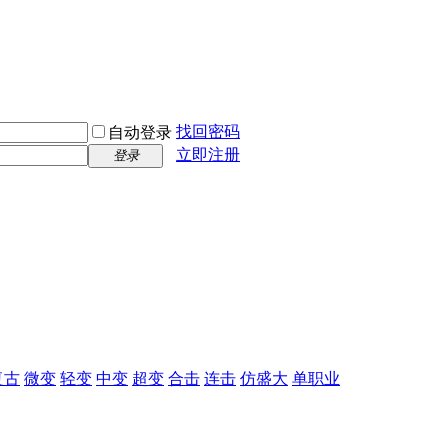
找回密码
自动登录
立即注册
登录
复古
微变
轻变
中变
超变
合击
连击
仿盛大
单职业