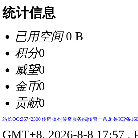
统计信息
已用空间
0 B
积分
0
威望
0
金币
0
贡献
0
站长QQ:36742300
|
传奇版本
|
传奇服务端
|
传奇一条龙
|
鲁ICP备160
GMT+8, 2026-8-8 17:57
, 