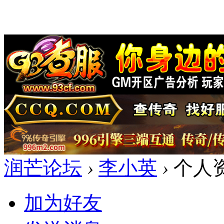
润芒论坛
›
李小英
›
个人
加为好友