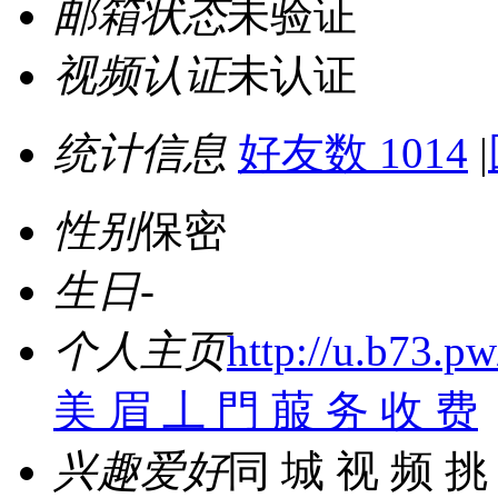
邮箱状态
未验证
视频认证
未认证
统计信息
好友数 1014
|
性别
保密
生日
-
个人主页
http://u.b7
美 眉 丄 門 菔 务 收 费
兴趣爱好
同 城 视 频 挑