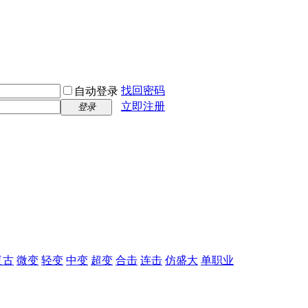
找回密码
自动登录
立即注册
登录
复古
微变
轻变
中变
超变
合击
连击
仿盛大
单职业