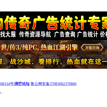
08334号
|
润芒论坛
鲁公网安备37083002370860
 .