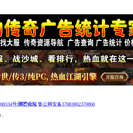
08334号
|
润芒论坛
鲁公网安备37083002370860
 .