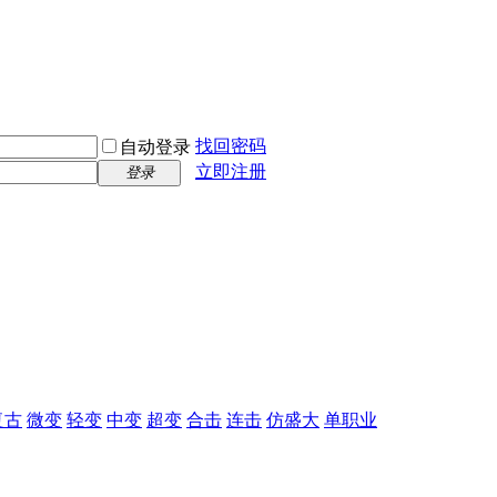
找回密码
自动登录
立即注册
登录
复古
微变
轻变
中变
超变
合击
连击
仿盛大
单职业