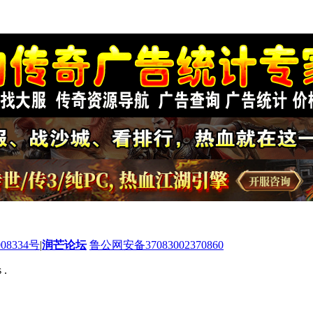
08334号
|
润芒论坛
鲁公网安备37083002370860
 .