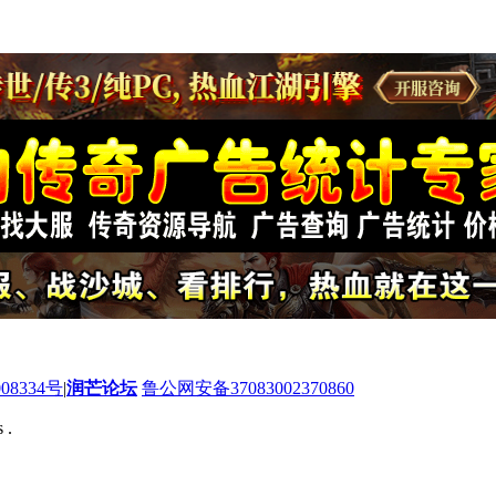
08334号
|
润芒论坛
鲁公网安备37083002370860
 .