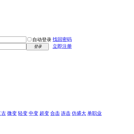
找回密码
自动登录
立即注册
登录
复古
微变
轻变
中变
超变
合击
连击
仿盛大
单职业