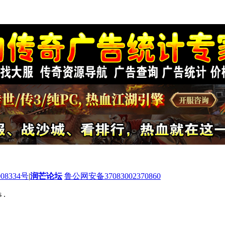
08334号
|
润芒论坛
鲁公网安备37083002370860
 .