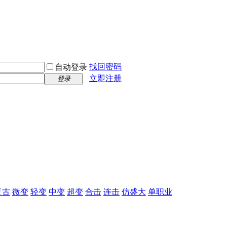
找回密码
自动登录
立即注册
登录
复古
微变
轻变
中变
超变
合击
连击
仿盛大
单职业