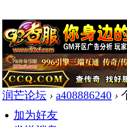
润芒论坛
›
a408886240
›
加为好友