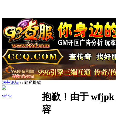
润芒论坛
›
›
隐私提醒
抱歉！由于 wfj
wfjpk
容