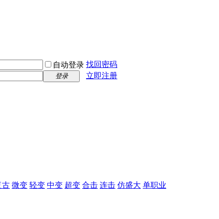
找回密码
自动登录
立即注册
登录
复古
微变
轻变
中变
超变
合击
连击
仿盛大
单职业