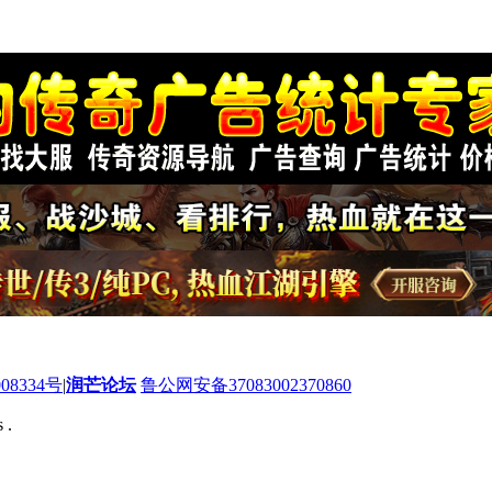
08334号
|
润芒论坛
鲁公网安备37083002370860
 .