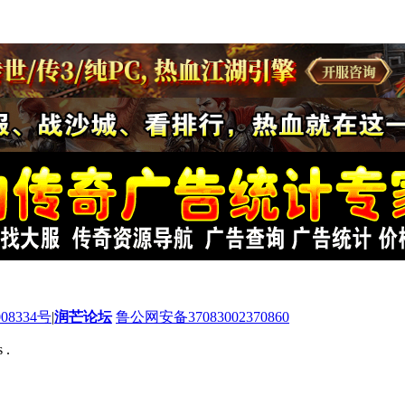
08334号
|
润芒论坛
鲁公网安备37083002370860
 .