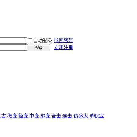
找回密码
自动登录
立即注册
登录
复古
微变
轻变
中变
超变
合击
连击
仿盛大
单职业