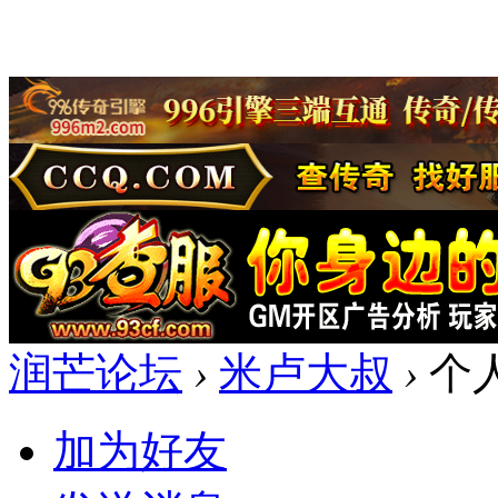
润芒论坛
›
米卢大叔
›
个
加为好友