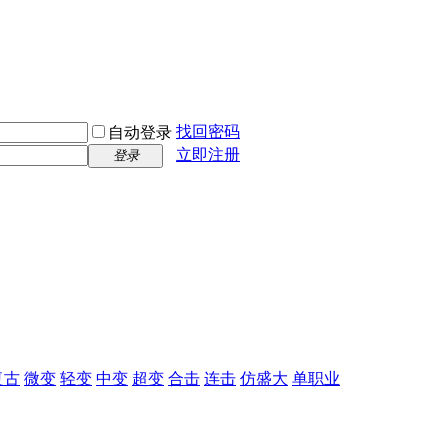
找回密码
自动登录
立即注册
登录
复古
微变
轻变
中变
超变
合击
连击
仿盛大
单职业