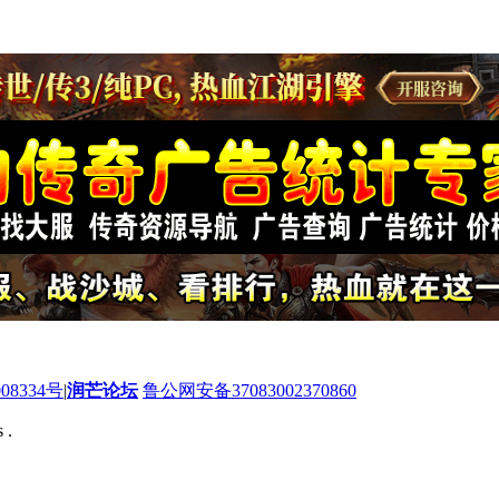
08334号
|
润芒论坛
鲁公网安备37083002370860
 .