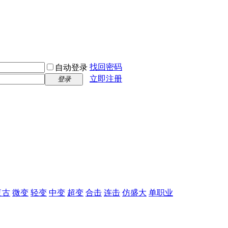
找回密码
自动登录
立即注册
登录
复古
微变
轻变
中变
超变
合击
连击
仿盛大
单职业