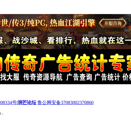
08334号
|
润芒论坛
鲁公网安备37083002370860
 .