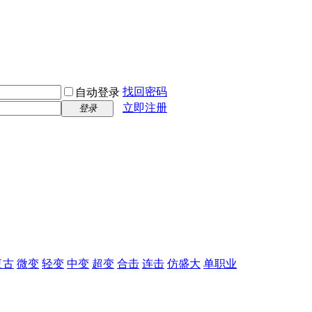
找回密码
自动登录
立即注册
登录
复古
微变
轻变
中变
超变
合击
连击
仿盛大
单职业