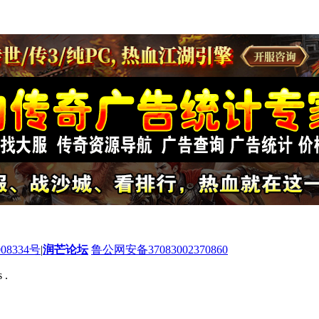
08334号
|
润芒论坛
鲁公网安备37083002370860
 .