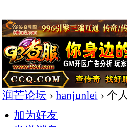
润芒论坛
›
hanjunlei
›
个
加为好友