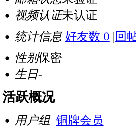
视频认证
未认证
统计信息
好友数 0
|
回帖
性别
保密
生日
-
活跃概况
用户组
铜牌会员