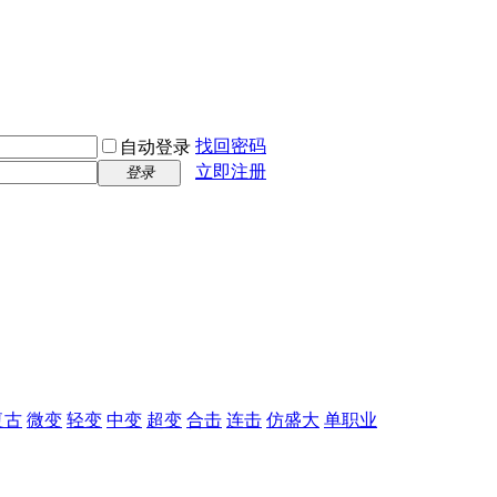
找回密码
自动登录
立即注册
登录
复古
微变
轻变
中变
超变
合击
连击
仿盛大
单职业