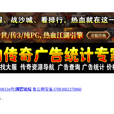
08334号
|
润芒论坛
鲁公网安备37083002370860
 .