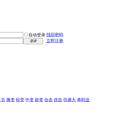
找回密码
自动登录
立即注册
登录
复古
微变
轻变
中变
超变
合击
连击
仿盛大
单职业