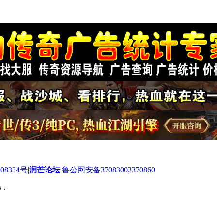
08334号
|
润芒论坛
鲁公网安备37083002370860
 .