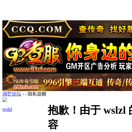
润芒论坛
›
›
隐私提醒
抱歉！由于 wsl
wslzl
容