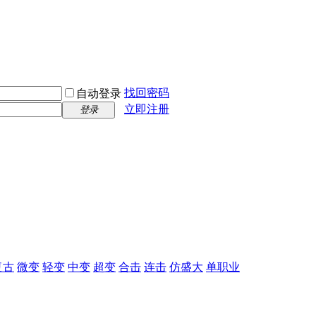
找回密码
自动登录
立即注册
登录
复古
微变
轻变
中变
超变
合击
连击
仿盛大
单职业