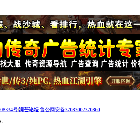
08334号
|
润芒论坛
鲁公网安备37083002370860
 .