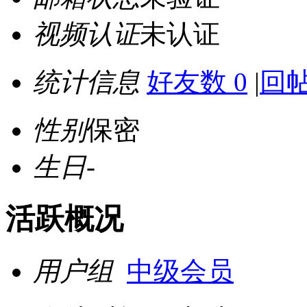
视频认证
未认证
统计信息
好友数 0
|
回帖
性别
保密
生日
-
活跃概况
用户组
中级会员