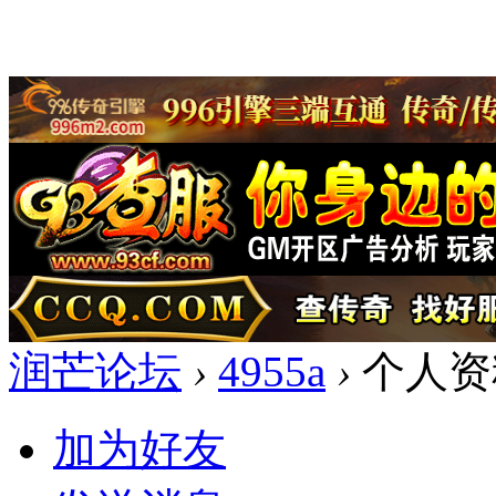
润芒论坛
›
4955a
›
个人资
加为好友