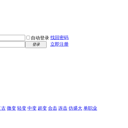
找回密码
自动登录
立即注册
登录
复古
微变
轻变
中变
超变
合击
连击
仿盛大
单职业