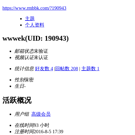
https://www.rmbbk.com/?190943
主题
个人资料
wwwek
(UID: 190943)
邮箱状态
未验证
视频认证
未认证
统计信息
好友数 4
|
回帖数 208
|
主题数 1
性别
保密
生日
-
活跃概况
用户组
高级会员
在线时间
93 小时
注册时间
2016-8-5 17:39