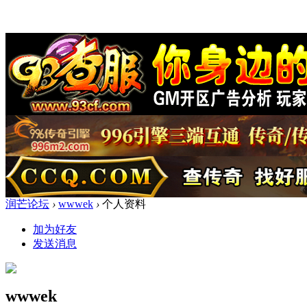
润芒论坛
›
wwwek
›
个人资料
加为好友
发送消息
wwwek