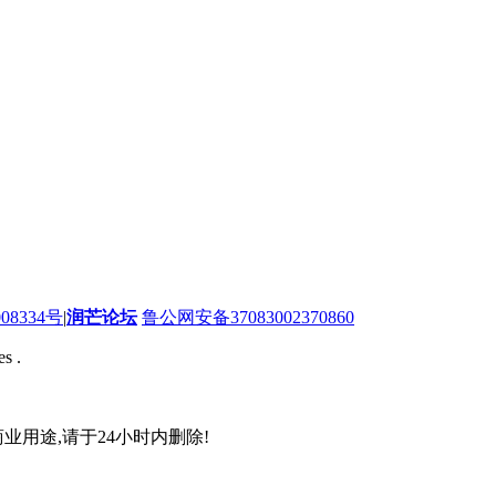
08334号
|
润芒论坛
鲁公网安备37083002370860
s .
业用途,请于24小时内删除!