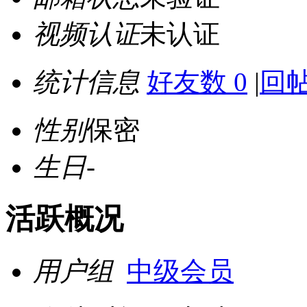
视频认证
未认证
统计信息
好友数 0
|
回帖
性别
保密
生日
-
活跃概况
用户组
中级会员