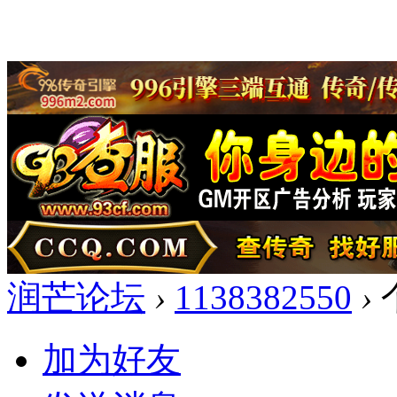
润芒论坛
›
1138382550
›
加为好友