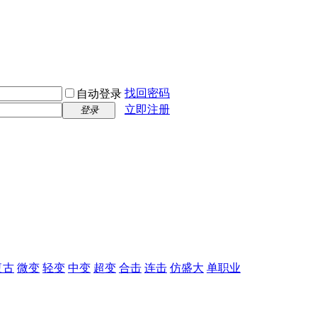
找回密码
自动登录
立即注册
登录
复古
微变
轻变
中变
超变
合击
连击
仿盛大
单职业