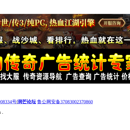
08334号
|
润芒论坛
鲁公网安备37083002370860
 .