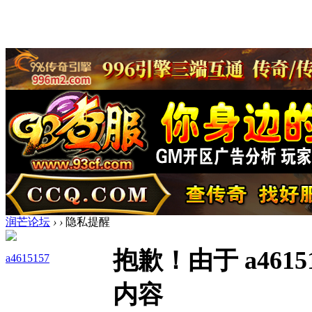
润芒论坛
›
›
隐私提醒
抱歉！由于 a46
a4615157
内容