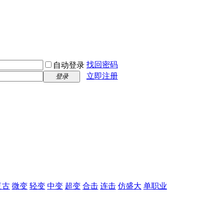
找回密码
自动登录
立即注册
登录
复古
微变
轻变
中变
超变
合击
连击
仿盛大
单职业