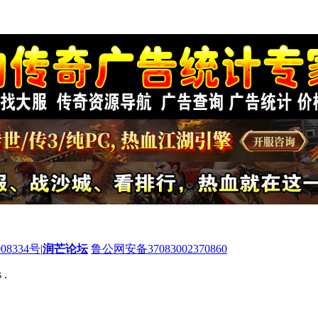
08334号
|
润芒论坛
鲁公网安备37083002370860
 .