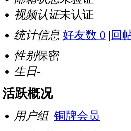
视频认证
未认证
统计信息
好友数 0
|
回帖
性别
保密
生日
-
活跃概况
用户组
铜牌会员