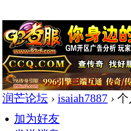
润芒论坛
›
isaiah7887
›
个
加为好友