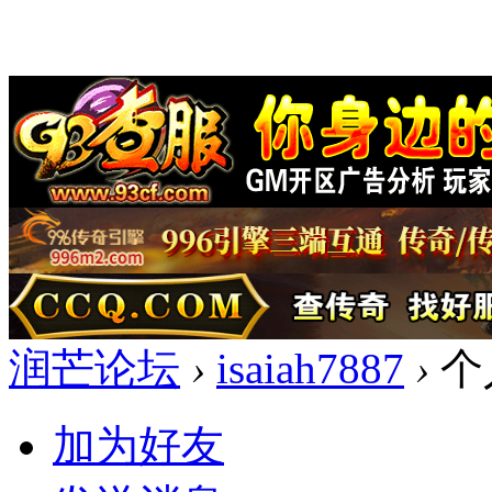
润芒论坛
›
isaiah7887
›
个
加为好友