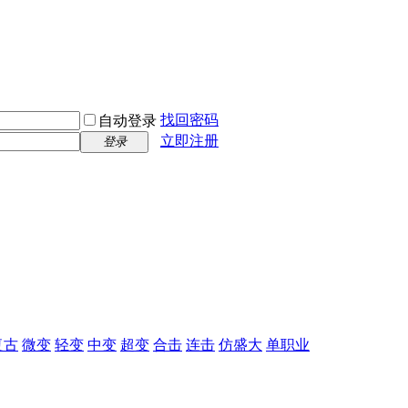
找回密码
自动登录
立即注册
登录
复古
微变
轻变
中变
超变
合击
连击
仿盛大
单职业