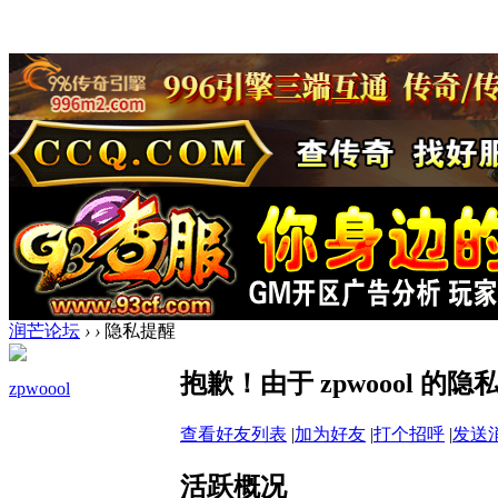
润芒论坛
›
›
隐私提醒
抱歉！由于 zpwoool 
zpwoool
查看好友列表
|
加为好友
|
打个招呼
|
发送
活跃概况